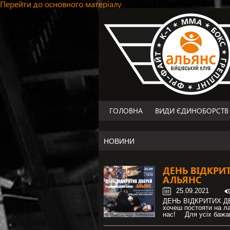
Перейти до основного матеріалу
ГОЛОВНА
ВИДИ ЄДИНОБОРСТВ
MMA
НОВИНИ
ФРІ-ФАЙТ
ТАЙ-БОКС/К-1
ДЕНЬ ВІДКРИТ
БОКС
АЛЬЯНС
ГРЕПЛІНГ
25.09.2021
ДЖИУ-ДЖИТСУ
ДЕНЬ ВІДКРИТИХ ДВЕ
хочеш постояти на ла
ДИТЯЧІ ГРУПИ
нас! ⠀ Для усіх бажа
ПЕРСОНАЛЬНИЙ ТРЕН