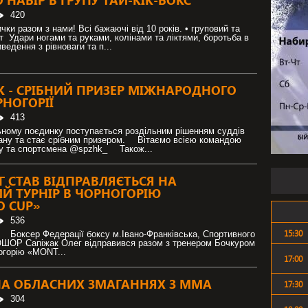
НАБІР В ГРУПУ ТАЙ-КІК-БОКС
420
ки разом з нами! Всі бажаючі від 10 років. • груповий та
 Удари ногами та руками, колінами та ліктями, боротьба в
ведення з рівноваги та п...
К - СРІБНИЙ ПРИЗЕР МІЖНАРОДНОГО
РНОГОРІЇ
413
ьному поєдинку поступається роздільним рішенням суддів
ану та стає срібним призером. ⠀ Вітаємо всією командою
y та спортсмена @spzhk_ ⠀ Також...
Г СТАВ ВІДПРАВЛЯЄТЬСЯ НА
 ТУРНІР В ЧОРНОГОРІЮ
 CUP»
536
15:30
⠀ Боксер Федерації боксу м.Івано-Франківська, Спортивного
ШОР Сапіжак Олег відправився разом з тренером Бочкуром
огорію «MONT...
17:00
НА ОБЛАСНИХ ЗМАГАННЯХ З ММА
17:30
304