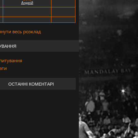
Андрій
янути весь розклад
УВАННЯ
опитування
ати
ОСТАННІ КОМЕНТАРІ