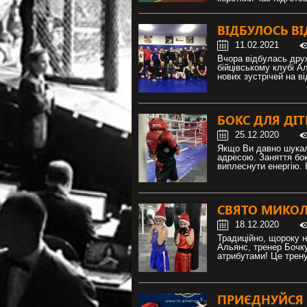
ВІДБУЛОСЬ ВІ
11.02.2021
Вчора відбулась дружн
бійцівському клубі А
нових зустрічей на в
БОКС ДЛЯ ДІТ
25.12.2020
Якщо Ви давно шукал
адресою. Заняття бок
виплеснути енергію. К
СВЯТО МИКОЛ
18.12.2020
Традиційно, щороку н
Альянс, тренер Бочку
атрибутами! Це трену
ПРИЄДНУЙСЯ