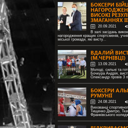
БОКСЕРИ БІЙ
ПРОФЕСІЙНА ПІДГОТ
НАГОРОДЖЕНІ
ВИСОКІ РЕЗУЛ
ЗМАГАННЯХ ІІ
20.09.2021
В залі засідань вико
нагородження кращих спортсменів, учнів
міської громади, які висту...
ВДАЛИЙ ВИСТ
(М.ЧЕРНІВЦІ)
13.09.2021
Молоді, сильні та го
Бочкура Андрія, вист
Олександр провів 3 п
БОКСЕРИ АЛЬ
РУМУНІЇ
24.08.2021
Вихованці спортивно
Тищенко Дмитро, Тка
Франківського коледж