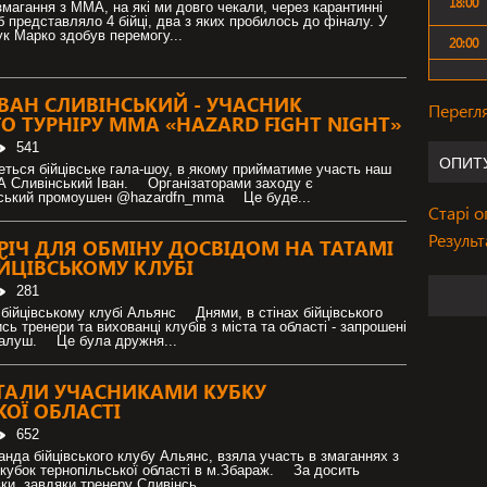
18:00
змагання з ММА, на які ми довго чекали, через карантинні
 представляло 4 бійці, два з яких пробилось до фіналу. У
чук Марко здобув перемогу...
20:00
ІВАН СЛИВІНСЬКИЙ - УЧАСНИК
Перегл
О ТУРНІРУ ММА «HAZARD FIGHT NIGHT»
541
ОПИТ
еться бійцівське гала-шоу, в якому прийматиме участь наш
 Сливінський Іван. ⠀ Організаторами заходу є
вський промоушен @hazardfn_mma ⠀ Це буде...
Старі 
Результ
РІЧ ДЛЯ ОБМІНУ ДОСВІДОМ НА ТАТАМІ
ЙЦІВСЬКОМУ КЛУБІ
281
йцівському клубі Альянс ⠀ Днями, в стінах бійцівського
ь тренери та вихованці клубів з міста та області - запрошені
Калуш. ⠀ Це була дружня...
СТАЛИ УЧАСНИКАМИ КУБКУ
КОЇ ОБЛАСТІ
652
нда бійцівського клубу Альянс, взяла участь в змаганнях з
кубок тернопільської області в м.Збараж. ⠀ За досить
ки, завдяки тренеру Сливінсь...