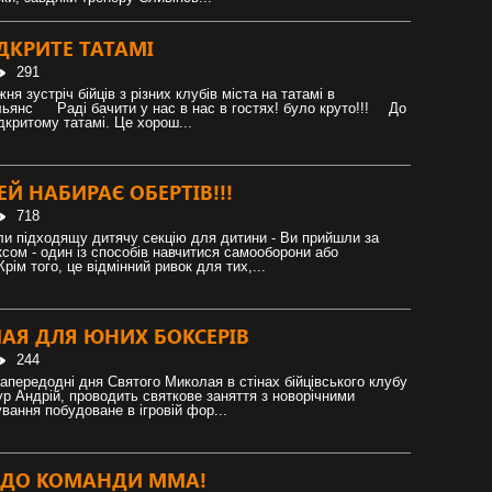
ДКРИТЕ ТАТАМІ
291
я зустріч бійців з різних клубів міста на татамі в
льянс ⠀ Раді бачити у нас в нас в гостях! було круто!!! ⠀ До
ідкритому татамі. Це хорош...
ЕЙ НАБИРАЄ ОБЕРТІВ!!!
718
и підходящу дитячу секцію для дитини - Ви прийшли за
сом - один із способів навчитися самооборони або
рім того, це відмінний ривок для тих,...
АЯ ДЛЯ ЮНИХ БОКСЕРІВ
244
апередодні дня Святого Миколая в стінах бійцівського клубу
р Андрій, проводить святкове заняття з новорічними
вання побудоване в ігровій фор...
 ДО КОМАНДИ ММА!