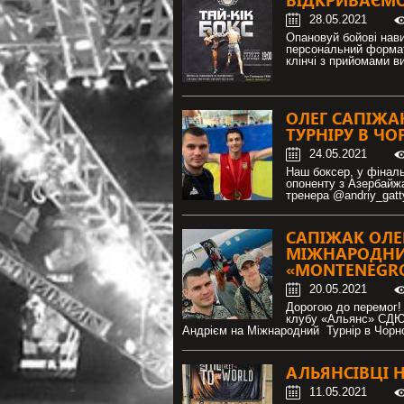
ВІДКРИВАЄМО 
28.05.2021
Опановуй бойові навич
персональний формат
клінчі з прийомами ви
ОЛЕГ САПІЖА
ТУРНІРУ В ЧО
24.05.2021
Наш боксер, у фінал
опоненту з Азербайж
тренера @andriy_gatt
САПІЖАК ОЛЕ
МІЖНАРОДНИЙ
«MONTENEGRO
20.05.2021
Дорогою до перемог! 
клубу «Альянс» СДЮ
Андрієм на Міжнародний Турнір в Чорн
АЛЬЯНСІВЦІ 
11.05.2021