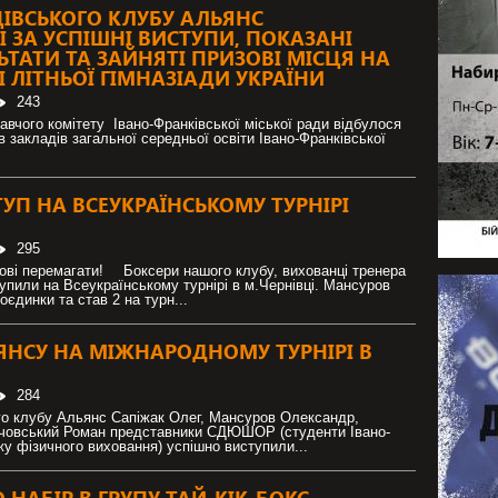
ЦІВСЬКОГО КЛУБУ АЛЬЯНС
ОВКА
 ЗА УСПІШНІ ВИСТУПИ, ПОКАЗАНІ
ЬТАТИ ТА ЗАЙНЯТІ ПРИЗОВІ МІСЦЯ НА
І ЛІТНЬОЇ ГІМНАЗІАДИ УКРАЇНИ
243
навчого комітету Івано-Франківської міської ради відбулося
 закладів загальної середньої освіти Івано-Франківської
УП НА ВСЕУКРАЇНСЬКОМУ ТУРНІРІ
295
тові перемагати! ⠀ Боксери нашого клубу, вихованці тренера
упили на Всеукраїнському турнірі в м.Чернівці. Мансуров
оєдинки та став 2 на турн...
ЯНСУ НА МІЖНАРОДНОМУ ТУРНІРІ В
284
го клубу Альянс Сапіжак Олег, Мансуров Олександр,
човський Роман представники СДЮШОР (студенти Івано-
у фізичного виховання) успішно виступили...