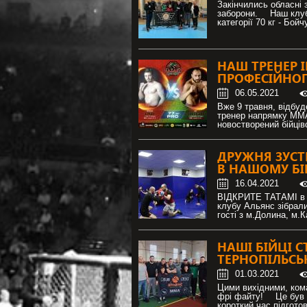
Закінчились обласні 
заборони. ⠀ Наш клуб
категорії 70 кг - Бой
НАШ ТРЕНЕР 
ПРОФЕСІЙНОГ
06.05.2021
Вже 9 травня, відбуд
тренер напрямку ММА
новостворений бійці
ДРУЖНЯ ЗУСТ
В НАШОМУ БІ
16.04.2021
ВІДКРИТЕ ТАТАМІ в бі
клубу Альянс зібралис
гості з м.Долина, м.
НАШІ БІЙЦІ 
ТЕРНОПІЛЬСЬ
01.03.2021
Цими вихідними, кома
фрі файту! ⠀ Це був 
короткий час підготов