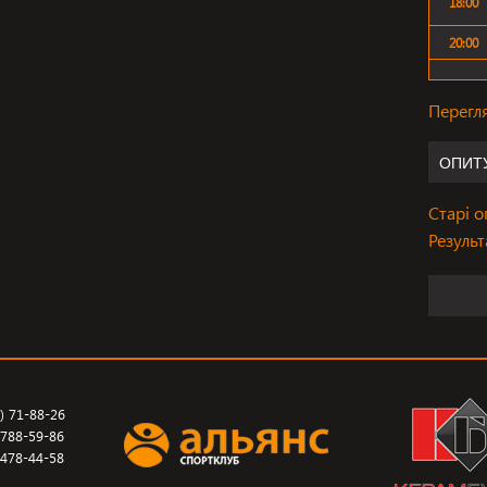
18:00
20:00
Перегл
ОПИТ
Старі 
Результ
2) 71-88-26
-788-59-86
-478-44-58