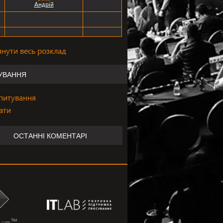
Андрій
янути весь розклад
УВАННЯ
опитування
ати
ОСТАННІ КОМЕНТАРІ