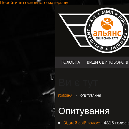
Перейти до основного матеріалу
ГОЛОВНА
ВИДИ ЄДИНОБОРСТВ
MMA
Ви є тут
ФРІ-ФАЙТ
ТАЙ-БОКС/К-1
БОКС
ГОЛОВНА
ОПИТУВАННЯ
ГРЕПЛІНГ
Опитування
ДЖИУ-ДЖИТСУ
ДИТЯЧІ ГРУПИ
Віддай свій голос:
- 4816 голосів
ПЕРСОНАЛЬНИЙ ТРЕН