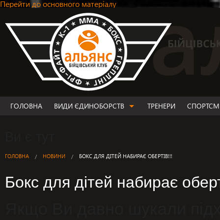
Перейти до основного матеріалу
ГОЛОВНА
ВИДИ ЄДИНОБОРСТВ
ТРЕНЕРИ
СПОРТСМ
ВИДИ ЄДИНОБОРСТВ
Ви є тут
MMA
ФРІ-ФАЙТ
ГОЛОВНА
НОВИНИ
БОКС ДЛЯ ДІТЕЙ НАБИРАЄ ОБЕРТІВ!!!
ТАЙ-БОКС/К-1
Бокс для дітей набирає оберті
БОКС
ГРЕПЛІНГ
Якщо Ви давно шукали під
ДЖИУ-ДЖИТСУ
ДИТЯЧІ ГРУПИ