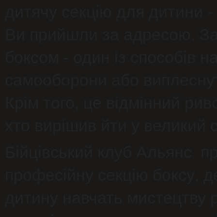
дитячу секцію для дитини -
ПЕРСОНАЛЬНИЙ ТРЕНІНГ
ПРОФЕСІЙНА ПІДГОТОВКА
Ви прийшли за адресою. З
боксом - один із способів н
самооборони або виплеснут
Крім того, це відмінний рив
хто вирішив йти у великий 
Бійцівський клуб Альянс п
професійну секцію боксу, д
дитину навчать мистецтву р