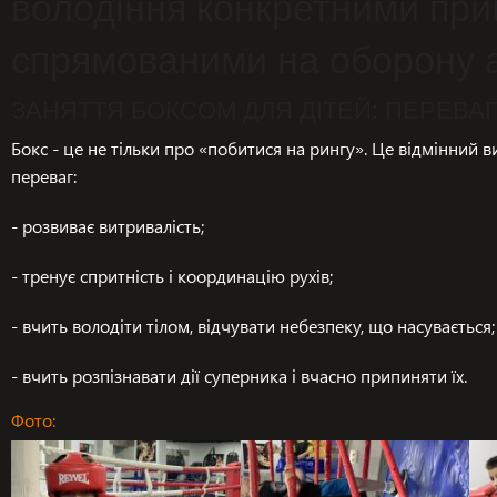
володіння конкретними пр
спрямованими на оборону 
ЗАНЯТТЯ БОКСОМ ДЛЯ ДІТЕЙ: ПЕРЕВАГ
Бокс - це не тільки про «побитися на рингу». Це відмінний в
переваг:
- розвиває витривалість;
- тренує спритність і координацію рухів;
- вчить володіти тілом, відчувати небезпеку, що насувається;
- вчить розпізнавати дії суперника і вчасно припиняти їх.
Фото: