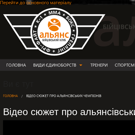
Перейти до основного матеріалу
ГОЛОВНА
ВИДИ ЄДИНОБОРСТВ
ТРЕНЕРИ
СПОРТСМ
ВИДИ ЄДИНОБОРСТВ
Ви є тут
MMA
ФРІ-ФАЙТ
ГОЛОВНА
ВІДЕО СЮЖЕТ ПРО АЛЬЯНСІВСЬКИХ ЧЕМПІОНІВ
ТАЙ-БОКС/К-1
Відео сюжет про альянсівськ
БОКС
ГРЕПЛІНГ
ДЖИУ-ДЖИТСУ
ДИТЯЧІ ГРУПИ