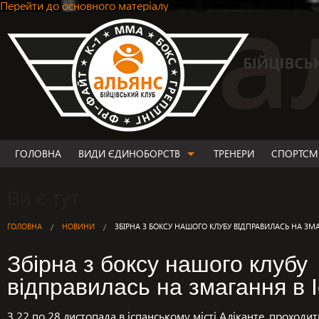
Перейти до основного матеріалу
ГОЛОВНА
ВИДИ ЄДИНОБОРСТВ
ТРЕНЕРИ
СПОРТСМ
ВИДИ ЄДИНОБОРСТВ
Ви є тут
MMA
ФРІ-ФАЙТ
ГОЛОВНА
НОВИНИ
ЗБІРНА З БОКСУ НАШОГО КЛУБУ ВІДПРАВИЛАСЬ НА ЗМ
ТАЙ-БОКС/К-1
Збірна з боксу нашого клубу
БОКС
відправилась на змагання в 
ГРЕПЛІНГ
ДЖИУ-ДЖИТСУ
З 22 по 28 листопада в іспанському місті Аліканте, проход
ДИТЯЧІ ГРУПИ