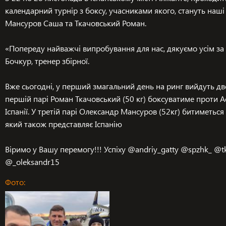
календарний турнір з боксу, учасниками якого, стануть наші
ПЕРСОНАЛЬНИЙ ТРЕНІНГ
Мансуров Саша та Ткачовський Роман.
ПРОФЕСІЙНА ПІДГОТОВКА
⠀
«Попереду найважчі випробування для нас, дякуємо усім за 
Бочкур, тренер збірної.
⠀
Вже сьогодні, у перший змагальний день на ринг вийдуть дв
першій парі Роман Ткачовський (50 кг) боксуватиме проти Ас
Іспанії. У третій парі Олександр Мансуров (52кг) битиметься 
який також представляє Іспанію
⠀
Віримо у Вашу перемогу!!! Успіху @andriy_gatty @spzhk_ @t
@_oleksandr15
Фото: